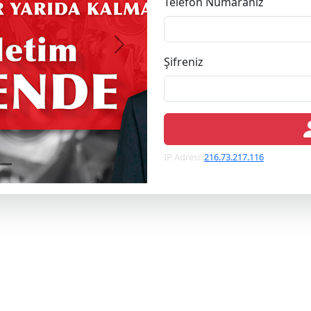
Telefon Numaranız
Next
Şifreniz
IP Adresi :
216.73.217.116